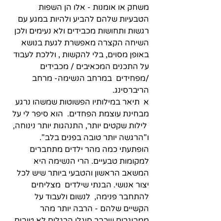
משחק או אומנות - אלו הן השפות 
הטבעיות שלהם להביע ולהיות במגע עם 
רגשות ותחושות מכבידים ולא נעימים ולכן 
השיחה הקצרה מאפשרת לגעת בנושא 
באופן מסוים, בלי להקשות , וללכת לעבוד 
על התכנים המכאיבים / מכבידים 
/מפחידים  במרחב הנשימה- מרחב 
הריברסינג. 
א  תיאר במילותיו הפשוטות שמשהו נרגע 
מבחינת עוצמת הפחדים.  הוא סיפר לי על 
 לילות שקטים יותר, התנהגות יותר נינוחה, 
ו"הרגשה יותר טובה בפנים בלב".  
הופתעתי כמה מהר ילדים מתחברים 
למקומות טבעיים. הרי הנשימה היא 
המשאב הראשון והטבעי ביותר שיש לכל 
יצור אנושי. הבנתי שילדים  מצליחים 
להתחבר פנימה,  לנשום ולעבוד על 
הקשיים שלהם - הרבה יותר מהר 
ממבוגרים שכבר סיגלו הרגלים לא טובים 