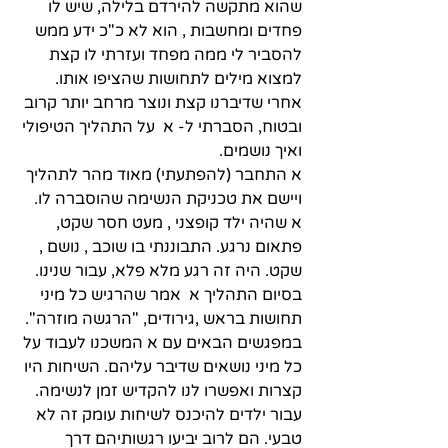
שהוא מתקשה להירדם בלילה, שיש לו 
פחדים ומחשבות , הוא לא כ"כ ידע ממש 
להסביר לי ממה מפחד ועזרתי לו קצת 
למצוא מילים לתחושות שהציפו אותו. 
אחרי שדיברנו קצת ונוצר מרחב יותר קרוב 
ובטוח, הסברתי ל- א  על התהליך הטיפולי 
ואיך נושמים. 
א התחבר (להפתעתי) מאוד מהר לתהליך 
ויישם את טכניקת הנשימה שהוסברה לו. 
א שהיה ילד קופצני , מעט חסר שקט, 
פתאום נרגע. התבוננתי בו שוכב , נושם , 
שקט. היה זה רגע מלא פלא, עבור שנינו.  
בסיום התהליך א  אמר שהרגיש כל מיני 
תחושות בראש ,גירודים, "הרגשה מוזרה". 
במפגשים הבאים עם א המשכנו לעבוד על 
כל מיני נושאים שדיבר עליהם. השיחות היו 
קצרות ואפשרו לנו להקדיש זמן לנשימה. 
עבור ילדים להיכנס לשיחות עומק זה לא 
טבעי. הם לרוב יביעו רגשותיהם דרך 